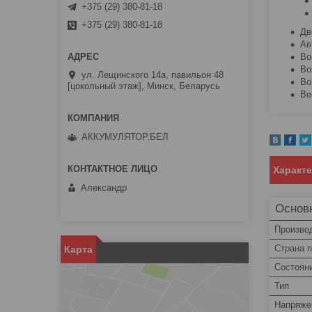
+375 (29) 380-81-18
+375 (29) 380-81-18
Дв
Ав
Во
Во
ул. Лещинского 14а, павильон 48
Во
[цокольный этаж], Минск, Беларусь
Ве
АККУМУЛЯТОР.БЕЛ
Характ
Александр
Основ
Произво
Страна 
Карта
Состоян
Тип
Напряже