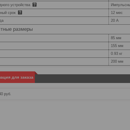
дного устройства
Импульсн
йный срок
12 мес
да
20 А
итные размеры
85 мм
155 мм
0.93 кг
200 мм
ация для заказа
40
руб.