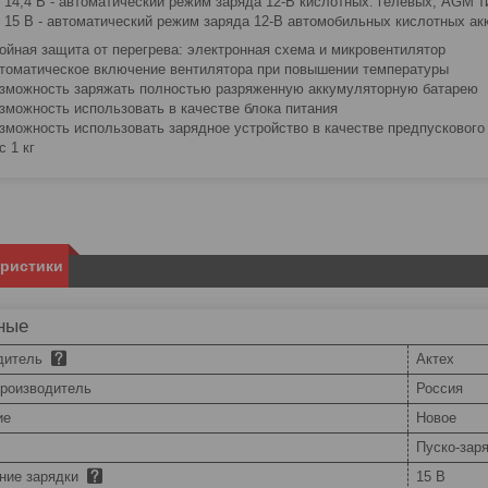
14,4 В - автоматический режим заряда 12-В кислотных: гелевых, AGM т
15 В - автоматический режим заряда 12-В автомобильных кислотных ак
ойная защита от перегрева: электронная схема и микровентилятор
томатическое включение вентилятора при повышении температуры
зможность заряжать полностью разряженную аккумуляторную батарею
зможность использовать в качестве блока питания
зможность использовать зарядное устройство в качестве предпускового
с 1 кг
еристики
ные
дитель
Актех
производитель
Россия
ие
Новое
Пуско-зар
ние зарядки
15 В