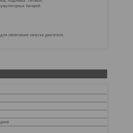
ипа, лодочных, тяговых.
кумуляторных батарей.
 для облегчения запуска двигателя
ядное