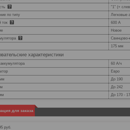
сть
"1" (+ слев
ние по типу
Легковые 
й ток
600 А
ие
Новое
умулятора
Свинцово-
175 мм
вательские характеристики
 аккумулятора
60 А/ч
ктор
Евро
 мм
До 190
мм
До 242
мм
До 170 - 1
ация для заказа
95
руб.