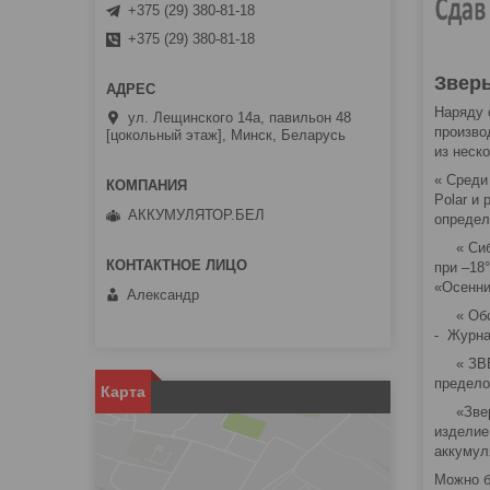
+375 (29) 380-81-18
+375 (29) 380-81-18
Звер
Наряду 
ул. Лещинского 14а, павильон 48
произво
[цокольный этаж], Минск, Беларусь
из неск
« Cреди
Polar и
АККУМУЛЯТОР.БЕЛ
определ
« Сибир
при –18
«Осенн
Александр
« Обойт
- Журна
« ЗВЕРЬ
предело
Карта
«Зверя»
изделие
аккумул
Можно б