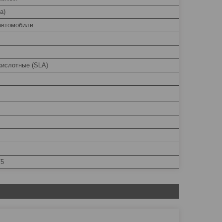
а)
автомобили
кислотные (SLA)
75