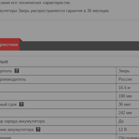
сания его технических характеристик.
муляторы Зверь распространяется гарантия в 36 месяцев.
еристики
ные
дитель
Зверь
производитель
Россия
16.4 кг
190 мм
йный срок
36 мес
242 мм
ор заряда аккумулятора
Да
ние аккумулятора
12 В
вание
Обслужив