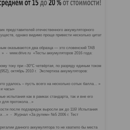
их представителей отечественного аккумуляторного
уществ, однако видимо проще привести несколько цитат
вным оказываются два образца — это словенский TAB
 » - www.drive.ru «Тесты аккумуляторов 2016 года:
му току при –30°С четвёртая, по разряду единым током
952), октябрь 2010 г. Экспертиза аккумуляторов:
о удалось – пусть всего на несколько сотых балла... »
 и часы»
испытания как в рамках стандарта, так и вне его
 для протокола...»
ости после подзарядок выросли аж до 116! Испытания
ах…» - Журнал «За рулем» №5 2006 г. Тест
регалии данного аккумулятора то не хватило бы места