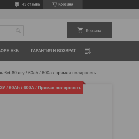
43 отзыва
Корзина
Корзина
ОРЕ АКБ
ГАРАНТИЯ И ВОЗВРАТ
ь 6ct-60 aзу / 60ah / 600а / прямая полярность
У / 60Ah / 600А / Прямая полярность