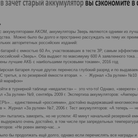
ь
с аккумуляторами AKOM, аккумуляторы Зверь являются одними из лучш
дства. Можно было бы долго и пространно рассуждать на тему их преим
ольких авторитетных российских изданий:
 батарей с емкостью 60 Ач, участвовавших в тесте ЗР, самым эффекти
 российский «Зверь». Оба выдают по максимуму 600 А заявленного тока…
ены лучшие АКБ с наибольшими пусковыми токами», 2016 год
ская батарея лучше других перенесла глубокий разряд и по выдаваемо
°С третья, а по резервной ёмкости вторая. ». - Журнал «За рулем» №10 (
ий марафон»
и в турнирной таблице «медалиста» – это что-то! Однако, «зверюге» эт
л «За рулем» №9, сентябрь 2009 г. Экспертиза аккумуляторов: «Амперы
»… единственный «россиянин», достойно выдержавший многомесячные 
в ». Журнал «За рулем» №7, 2006 г. Тест аккумуляторов: «А теперь — не
 пытались заморить, но не успели: 40 минут начальной резервной емк
 выдержало очень достойно, в том числе при запредельных температур
яторов: «Не ровен ампер-час...»
ыло бы продолжать ещё долго, однако если перечислять все награды и 