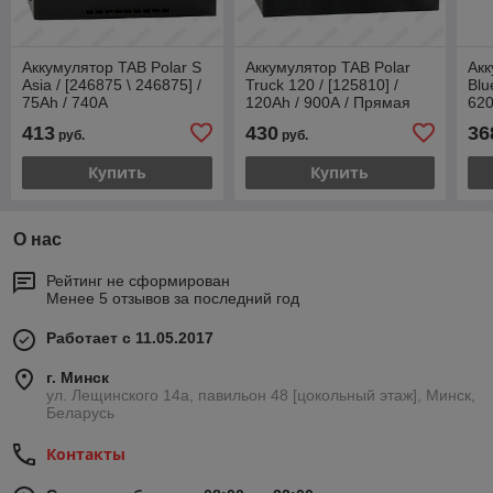
Аккумулятор TAB Polar S
Аккумулятор TAB Polar
Акк
Asia / [246875 \ 246875] /
Truck 120 / [125810] /
Blu
75Ah / 740А
120Ah / 900А / Прямая
62
полярность
413
430
36
руб.
руб.
Купить
Купить
О нас
Рейтинг не сформирован
Менее 5 отзывов за последний год
Работает с 11.05.2017
г. Минск
ул. Лещинского 14а, павильон 48 [цокольный этаж], Минск,
Беларусь
Контакты