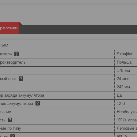
еристики
ные
дитель
Sznajder
производитель
Польша
175 мм
йный срок
24 мес
242 мм
ор заряда аккумулятора
Да
ние аккумулятора
12 В
вание
Необслуж
сть
"0" (+ спра
ние по типу
Легковые 
й ток
600 А