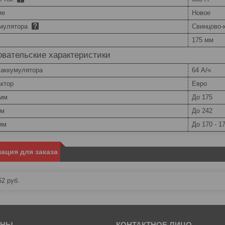
ие
Новое
умулятора
Свинцово-
175 мм
вательские характеристики
 аккумулятора
64 А/ч
ктор
Евро
 мм
До 175
мм
До 242
мм
До 170 - 1
ация для заказа
62
руб.