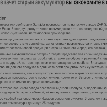
der
яторы торговой марки Sznajder производятся на польском заводе ZAP 
у Exide. Завод существует более восьмидесяти лет и на сегодняшний 
 использует новейшие технологии производства.
емая продукция полностью соответствует международным стандартам и 
олное соответствие сертификатам качества и нормативам санитарно-гиг
вляет поставки своей продукции в страны ближнего и среднего востока,
ильные аккумуляторные батареи Sznajder представляют собой надёжные
грузовых или легковых автомобилей, а также автобусов и различной спе
иля на другой, не теряя при этом эксплуатационных свойств. Благодар
ования данного продукта в девяноста семи процентах всех существующ
о стоит отметить, что аккумуляторы этой торговой марки поступают в п
оваться непосредственно после покупки. Кроме того, Sznajder отлично 
ершенно не влияет на время эксплуатации.
уляторов польского завода собственный дизайн корпуса, обладающий за
продукцию Sznajder особенной, её не спутаешь с изделиями других прои
ее удобной транспортировки батареи оснастили ручками. В среднем тако
вает температуры до минус 25 градусов.