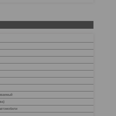
иваемый
ва)
автомобили