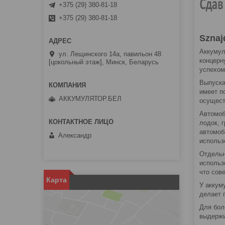
+375 (29) 380-81-18
+375 (29) 380-81-18
Sznaj
Аккумул
ул. Лещинского 14а, павильон 48
концерн
[цокольный этаж], Минск, Беларусь
успехом
Выпуска
имеет п
АККУМУЛЯТОР.БЕЛ
осущест
Автомоб
лодок, 
автомоб
Александр
использ
Отдельн
использ
что сов
Карта
У аккум
делает 
Для бол
выдержи