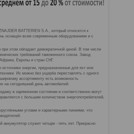
SZNAJDER BATTERIEN S.A., который относится к
день оснащён всем современным оборудованием и с
при этом обладает демократичной ценой. В том числе
иенических требований таможенного союза. Завод
 Африки, Европы и стран СНГ.
 источники энергии, предназначенные для яхт или
цтехники. Их можно без ущерба переставлять с одного
я широкому ассортименту есть возможность
их на сегодняшний день автомобилей.
родажу в заряженном состоянии и соответственно могут
справляется с большим количеством энергопотребителей,
круглёнными углами и характерными линиями, что
зводителей.
й аккумулятор служит четыре - пять лет. Прекрасно