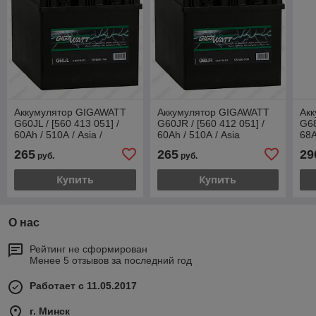
Аккумулятор GIGAWATT
Аккумулятор GIGAWATT
Ак
G60JL / [560 413 051] /
G60JR / [560 412 051] /
G68
60Ah / 510А / Asia /
60Ah / 510А / Asia
68A
Прямая полярность
Пр
265
265
29
руб.
руб.
Купить
Купить
О нас
Рейтинг не сформирован
Менее 5 отзывов за последний год
Работает с 11.05.2017
г. Минск