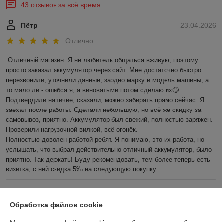
43 отзывов за всё время
Пётр
23.04.2026
Отлично
Отличный магазин. Я не любитель общаться вживую, поэтому 
просто заказал аккумулятор через сайт. Мне достаточно быстро 
перезвонили, уточнили данные, заодно марку и модель машины, а 
то мало ли - ошибся я, а виноватыми потом сделаю их🙄. 
Подтвердили наличие, сказали, можно забирать прямо сейчас. Я 
заехал после работы. Сделали небольшую, но всё же скидку за 
самовывоз, приятно. Аккумулятор был свежий, полностью заряжен. 
Проверили нагрузочной вилкой, всё огонёк.

Полностью доволен работой ребят. Я понимаю, это их работа, но 
услышать, что выбрал действительно отличный аккумулятор, было 
приятно. Так держать! Буду рекомендовать, тем более теперь есть 
визитка, с ней скидка 5‰ на следующую покупку.
Андрей
02.04.2026
Обработка файлов cookie
Очень плохо