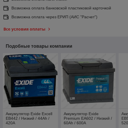
Возможна оплата банковской пластиковой карточкой
Возможна оплата через ЕРИП (АИС "Расчет")
Все условия оплаты
Подобные товары компании
Аккумулятор Exide Excell
Аккумулятор Exide
Акк
EB442 / Низкий / 44Ah /
Premium EA602 / Низкий /
EB5
420А
60Ah / 600А
52