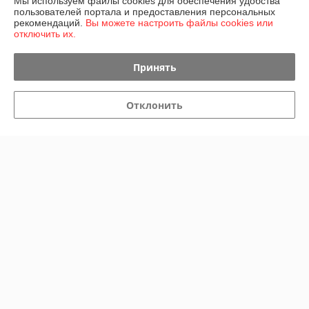
Мы используем файлы cookies для обеспечения удобства
Показать все отзывы
пользователей портала и предоставления персональных
рекомендаций.
Вы можете настроить файлы cookies или
отключить их.
О нас
Принять
Контакты
Отклонить
Доставка и оплата
График работы
Полная версия сайта
Политика обработки cookies
Сайт создан на платформе Deal.by