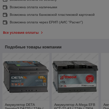
Возможна оплата наличными
Возможна оплата банковской пластиковой карточкой
Возможна оплата через ЕРИП (АИС "Расчет")
Все условия оплаты
Подобные товары компании
Аккумулятор DETA
Аккумулятор A-Mega EFB
Акк
Senator3 DA770 / 77Ah /
6СТ-77-А3 / 77Ah / 790А
Dyn