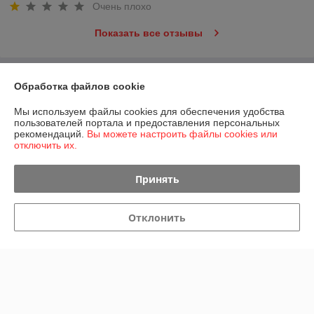
Очень плохо
Показать все отзывы
О нас
Обработка файлов cookie
Мы используем файлы cookies для обеспечения удобства
Контакты
пользователей портала и предоставления персональных
рекомендаций.
Вы можете настроить файлы cookies или
отключить их.
Доставка и оплата
Принять
График работы
Полная версия сайта
Отклонить
Политика обработки cookies
Сайт создан на платформе Deal.by