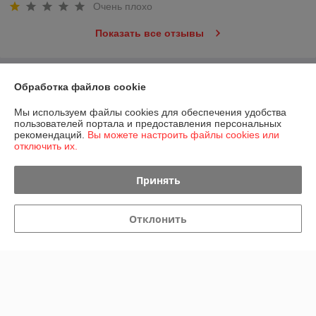
Очень плохо
Показать все отзывы
О нас
Обработка файлов cookie
Мы используем файлы cookies для обеспечения удобства
Контакты
пользователей портала и предоставления персональных
рекомендаций.
Вы можете настроить файлы cookies или
отключить их.
Доставка и оплата
Принять
График работы
Полная версия сайта
Отклонить
Политика обработки cookies
Сайт создан на платформе Deal.by