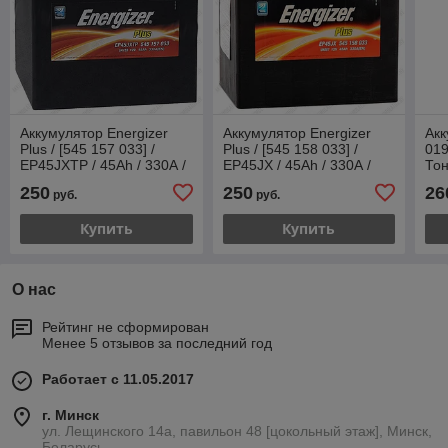
Аккумулятор Energizer
Аккумулятор Energizer
Акк
Plus / [545 157 033] /
Plus / [545 158 033] /
019
EP45JXTP / 45Ah / 330А /
EP45JX / 45Ah / 330А /
Тон
Asia / Прямая полярность
Asia / Прямая полярность
/ 3
250
250
26
руб.
руб.
по
Купить
Купить
О нас
Рейтинг не сформирован
Менее 5 отзывов за последний год
Работает с 11.05.2017
г. Минск
ул. Лещинского 14а, павильон 48 [цокольный этаж], Минск,
Беларусь