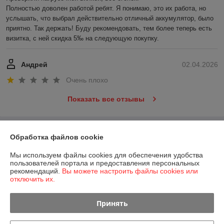
Полностью доволен работой ребят. Я понимаю, это их работа, но 
услышать, что выбрал действительно отличный аккумулятор, было 
приятно. Так держать! Буду рекомендовать, тем более теперь есть 
визитка, с ней скидка 5‰ на следующую покупку.
Андрей
02.04.2026
Очень плохо
Показать все отзывы
О нас
Обработка файлов cookie
Мы используем файлы cookies для обеспечения удобства
Контакты
пользователей портала и предоставления персональных
рекомендаций.
Вы можете настроить файлы cookies или
отключить их.
Доставка и оплата
Принять
График работы