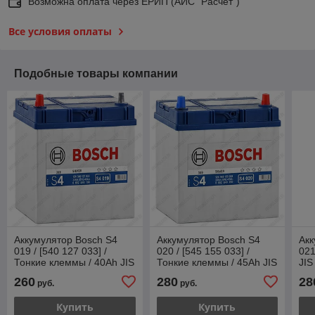
Возможна оплата через ЕРИП (АИС "Расчет")
Все условия оплаты
Подобные товары компании
Аккумулятор Bosch S4
Аккумулятор Bosch S4
Акк
019 / [540 127 033] /
020 / [545 155 033] /
021
Тонкие клеммы / 40Ah JIS
Тонкие клеммы / 45Ah JIS
JIS
/ 330А / Asia / Прямая
/ 330А / Asia
260
280
28
руб.
руб.
полярность
Купить
Купить