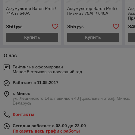
Аккумулятор Baren Profi /
Аккумулятор Baren Profi /
Акк
74Ah / 640А
Низкий / 75Ah / 640А
Asi
Пр
350
355
34
руб.
руб.
Купить
Купить
О нас
Рейтинг не сформирован
Менее 5 отзывов за последний год
Работает с 11.05.2017
г. Минск
ул. Лещинского 14а, павильон 48 [цокольный этаж], Минск,
Беларусь
Контакты
Сегодня работает с 08:00 до 22:00
Показать весь график работы