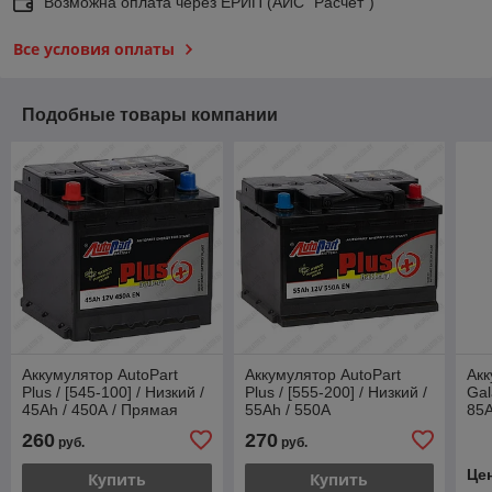
Возможна оплата через ЕРИП (АИС "Расчет")
Все условия оплаты
Подобные товары компании
Аккумулятор AutoPart
Аккумулятор AutoPart
Акк
Plus / [545-100] / Низкий /
Plus / [555-200] / Низкий /
Gal
45Ah / 450А / Прямая
55Ah / 550А
85A
полярность
260
270
руб.
руб.
Це
Купить
Купить