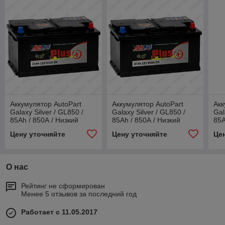
Аккумулятор AutoPart
Аккумулятор AutoPart
Акк
Galaxy Silver / GL850 /
Galaxy Silver / GL850 /
Gal
85Ah / 850А / Низкий
85Ah / 850А / Низкий
85A
Цену уточняйте
Цену уточняйте
Це
О нас
Рейтинг не сформирован
Менее 5 отзывов за последний год
Работает с 11.05.2017