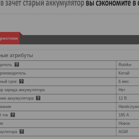
еристики
ные атрибуты
дитель
Rutrike
производитель
Китай
йный срок
6 мес
ор заряда аккумулятора
Нет
ние аккумулятора
12 В
вание
Необслуж
й ток
185 А
ие
Новое
умулятора
AGM