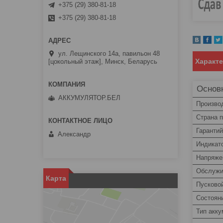
+375 (29) 380-81-18
+375 (29) 380-81-18
ул. Лещинского 14а, павильон 48
Характ
[цокольный этаж], Минск, Беларусь
Основ
АККУМУЛЯТОР.БЕЛ
Произво
Страна 
Гаранти
Александр
Индикат
Напряже
Обслужи
Карта
Пусково
Состоян
Тип акк