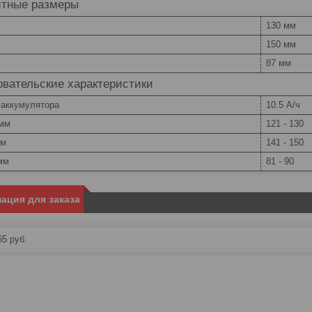
итные размеры
130 мм
150 мм
87 мм
вательские характеристики
 аккумулятора
10.5 А/ч
 мм
121 - 130
мм
141 - 150
мм
81 - 90
ация для заказа
65
руб.