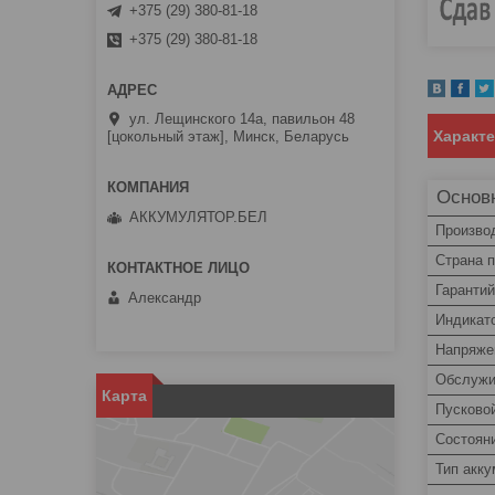
+375 (29) 380-81-18
+375 (29) 380-81-18
ул. Лещинского 14а, павильон 48
Характ
[цокольный этаж], Минск, Беларусь
Основ
АККУМУЛЯТОР.БЕЛ
Произво
Страна 
Гаранти
Александр
Индикат
Напряже
Обслужи
Карта
Пусково
Состоян
Тип акк