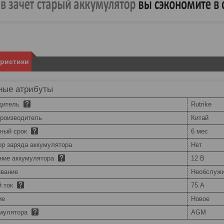
еристики
ные атрибуты
дитель
Rutrike
производитель
Китай
йный срок
6 мес
ор заряда аккумулятора
Нет
ние аккумулятора
12 В
вание
Необслуж
й ток
75 А
ие
Новое
умулятора
AGM