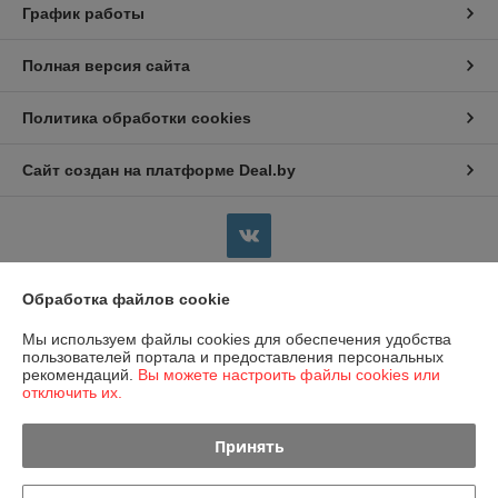
График работы
Полная версия сайта
Политика обработки cookies
Сайт создан на платформе Deal.by
Обработка файлов cookie
Информация для покупателя
Мы используем файлы cookies для обеспечения удобства
Юридическое лицо:
Общество с ограниченной ответственностью
пользователей портала и предоставления персональных
"БатАльянс"
рекомендаций.
Вы можете настроить файлы cookies или
г. Минск, ул. Лещинского, 14А, п.48 Почтовый адрес 220091, а/я 14
отключить их.
Регистрационный номер ЕГР: 193761015
Принять
УНП: 193761015
Регистрационный орган: Минский горисполком