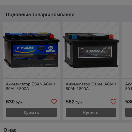
Подобные товары компании
Аккумулятор ESAN AGM /
Аккумулятор Camel AGM /
Ак
80Ah / 800А
80Ah / 800А
80 
630
562
58
руб.
руб.
Купить
Купить
О нас