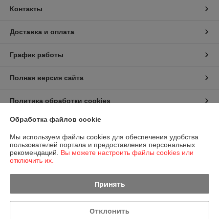
Контакты
Доставка и оплата
График работы
Полная версия сайта
Политика обработки cookies
Обработка файлов cookie
Сайт создан на платформе Deal.by
Мы используем файлы cookies для обеспечения удобства
пользователей портала и предоставления персональных
рекомендаций.
Вы можете настроить файлы cookies или
отключить их.
Принять
Информация для покупателя
Юридическое лицо:
Общество с ограниченной ответственностью
Отклонить
"БатАльянс"
г. Минск, ул. Лещинского, 14А, п.48 Почтовый адрес 220091, а/я 14