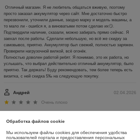
Отличный магазин. Я не любитель общаться вживую, поэтому 
просто заказал аккумулятор через сайт. Мне достаточно быстро 
перезвонили, уточнили данные, заодно марку и модель машины, а 
то мало ли - ошибся я, а виноватыми потом сделаю их🙄. 
Подтвердили наличие, сказали, можно забирать прямо сейчас. Я 
заехал после работы. Сделали небольшую, но всё же скидку за 
самовывоз, приятно. Аккумулятор был свежий, полностью заряжен. 
Проверили нагрузочной вилкой, всё огонёк.

Полностью доволен работой ребят. Я понимаю, это их работа, но 
услышать, что выбрал действительно отличный аккумулятор, было 
приятно. Так держать! Буду рекомендовать, тем более теперь есть 
визитка, с ней скидка 5‰ на следующую покупку.
Андрей
02.04.2026
Очень плохо
Показать все отзывы
Обработка файлов cookie
Мы используем файлы cookies для обеспечения удобства
О нас
пользователей портала и предоставления персональных