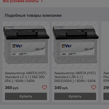
Все условия оплаты
Подобные товары компании
Аккумулятор VARTA (VST)
Аккумулятор VARTA (VST)
Акк
Standard L2-1 / [ 560 300
Standard L2R-1 / [
Plu
054 ] / 60Ah / 540А
560310054 ] / 60Ah / 540А
EP6
/ Прямая полярность
360
340
29
руб.
руб.
Купить
Купить