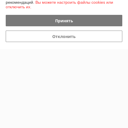
рекомендаций.
Вы можете настроить файлы cookies или
отключить их.
Контакты
Принять
Доставка и оплата
Отклонить
График работы
Полная версия сайта
Политика обработки cookies
Сайт создан на платформе Deal.by
Информация для покупателя
Юридическое лицо:
Общество с ограниченной ответственностью
"БатАльянс"