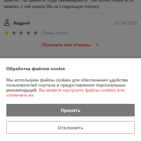
приятно. Так держать! Буду рекомендовать, тем более теперь есть 
визитка, с ней скидка 5‰ на следующую покупку.
Андрей
02.04.2026
Очень плохо
Показать все отзывы
О нас
Обработка файлов cookie
Мы используем файлы cookies для обеспечения удобства
Контакты
пользователей портала и предоставления персональных
рекомендаций.
Вы можете настроить файлы cookies или
отключить их.
Доставка и оплата
Принять
График работы
Полная версия сайта
Отклонить
Политика обработки cookies