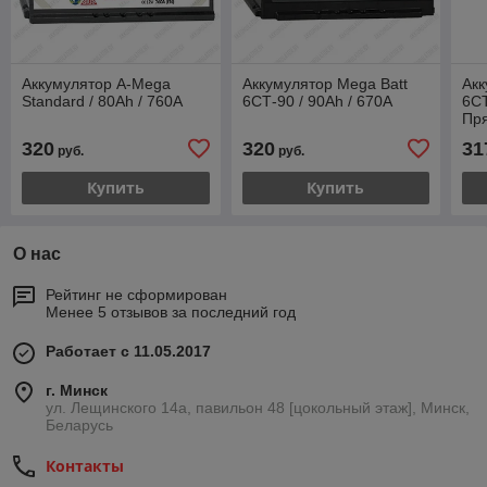
Аккумулятор A-Mega
Аккумулятор Mega Batt
Акк
Standard / 80Ah / 760А
6СТ-90 / 90Ah / 670А
6СТ
Пр
320
320
31
руб.
руб.
Купить
Купить
О нас
Рейтинг не сформирован
Менее 5 отзывов за последний год
Работает с 11.05.2017
г. Минск
ул. Лещинского 14а, павильон 48 [цокольный этаж], Минск,
Беларусь
Контакты