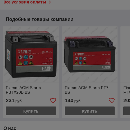
Все условия оплаты
Подобные товары компании
Fiamm AGM Storm
Fiamm AGM Storm FT7-
Fi
FBTX20L-BS
BS
FT
231
140
20
руб.
руб.
Купить
Купить
О нас