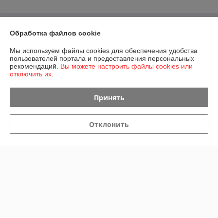
О нас
Обработка файлов cookie
Мы используем файлы cookies для обеспечения удобства
Контакты
пользователей портала и предоставления персональных
рекомендаций.
Вы можете настроить файлы cookies или
отключить их.
Доставка и оплата
Принять
График работы
Полная версия сайта
Отклонить
Политика обработки cookies
Сайт создан на платформе Deal.by