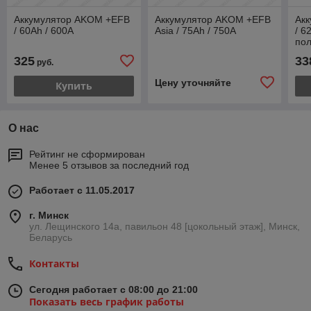
Аккумулятор AKOM +EFB
Аккумулятор AKOM +EFB
Ак
/ 60Ah / 600А
Asia / 75Ah / 750А
/ 6
по
325
33
руб.
Цену уточняйте
Купить
О нас
Рейтинг не сформирован
Менее 5 отзывов за последний год
Работает с 11.05.2017
г. Минск
ул. Лещинского 14а, павильон 48 [цокольный этаж], Минск,
Беларусь
Контакты
Сегодня работает с 08:00 до 21:00
Показать весь график работы