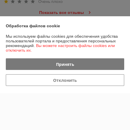
Очень плохо
Показать все отзывы
Обработка файлов cookie
О нас
Мы используем файлы cookies для обеспечения удобства
пользователей портала и предоставления персональных
рекомендаций.
Вы можете настроить файлы cookies или
Контакты
отключить их.
Доставка и оплата
Принять
График работы
Отклонить
Полная версия сайта
Политика обработки cookies
Сайт создан на платформе Deal.by