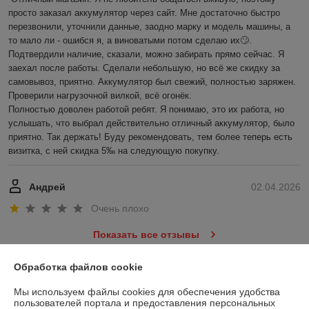
просто заказал аккумулятор через сайт. Мне достаточно быстро 
перезвонили, уточнили данные, заодно марку и модель машины, а 
то мало ли - ошибся я, а виноватыми потом сделаю их🙄. 
Подтвердили наличие, сказали, можно забирать прямо сейчас. Я 
заехал после работы. Сделали небольшую, но всё же скидку за 
самовывоз, приятно. Аккумулятор был свежий, полностью заряжен. 
Проверили нагрузочной вилкой, всё огонёк.

Полностью доволен работой ребят. Я понимаю, это их работа, но 
услышать, что выбрал действительно отличный аккумулятор, было 
приятно. Так держать! Буду рекомендовать, тем более теперь есть 
визитка, с ней скидка 5‰ на следующую покупку.
Андрей
02.04.2026
Очень плохо
Показать все отзывы
Обработка файлов cookie
О нас
Мы используем файлы cookies для обеспечения удобства
пользователей портала и предоставления персональных